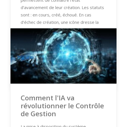
d’avancement de leur création. Les statuts
sont : en cours, créé, échoué. En cas
d’échec de création, une icône dresse la
liste des causes courantes d’échec.
Pour en savoir plus sur les sujets
abordés dans cet article,
n’hésitez pas à
nous contacter
.
by Cécile Regnaut
Comment l'IA va
révolutionner le Contrôle
de Gestion
La mise à disposition du système