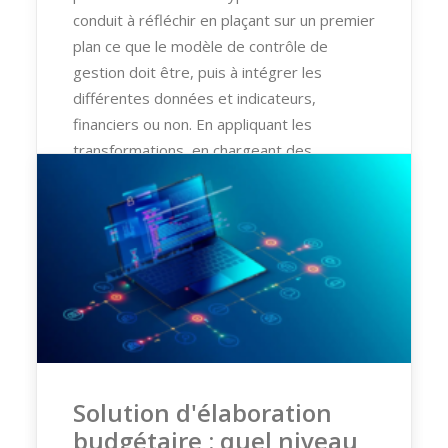
conduit à réfléchir en plaçant sur un premier
plan ce que le modèle de contrôle de
gestion doit être, puis à intégrer les
différentes données et indicateurs,
financiers ou non. En appliquant les
transformations, en chargeant des
données complémentaires, en conservant
la traçabilité des données sources, en
partageant des rapports explicites avec le
plus grand nombre, on tire au mieux profit
des données comptables sans s’y
contraindre.
Pour en savoir plus,
demandez une
présentation personnalisée
Solution d'élaboration
budgétaire : quel niveau
by Laurent Allais