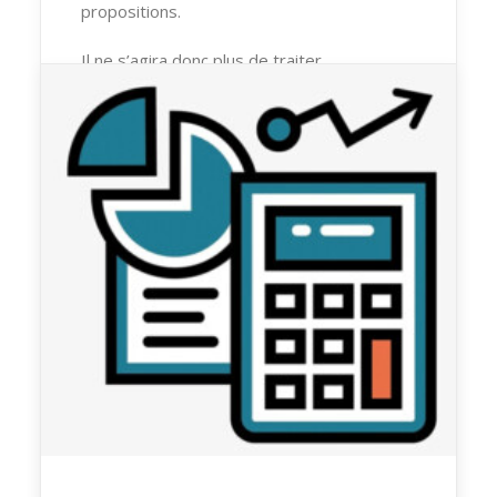
propositions.
Il ne s’agira donc plus de traiter
l’information techniquement et de
l’expliquer à une minorité d’utilisateurs mais
de garantir que
l’IA est sollicité
efficacement au travers de questions
correctement formulées et qu'il répond
avec pertinence et clarté pour le
bénéfice de tous.
Pour en savoir plus sur les sujets
abordés dans cet article,
n'hésitez pas à
nous contacter.
by Laurent Allais