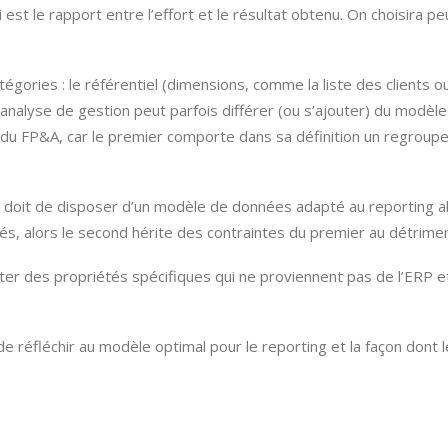
st le rapport entre l’effort et le résultat obtenu. On choisira pe
égories : le référentiel (dimensions, comme la liste des clients 
analyse de gestion peut parfois différer (ou s’ajouter) du modèle
s du FP&A, car le premier comporte dans sa définition un regroup
 se doit de disposer d’un modèle de données adapté au reporting a
rés, alors le second hérite des contraintes du premier au détrimen
er des propriétés spécifiques qui ne proviennent pas de l’ERP e
 de réfléchir au modèle optimal pour le reporting et la façon dont