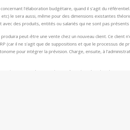
concernant l’élaboration budgétaire, quand il s’agit du référenti
jets, etc) le sera aussi, même pour des dimensions existantes thé
t avec des produits, entités ou salariés qui ne sont pas présents
i produira peut-être une vente chez un nouveau client. Ce client n
 (car il ne s’agit que de suppositions et que le processus de prévi
ome pour intégrer la prévision. Charge, ensuite, à l’administrateu
dans d’autres systèmes et doivent être chargées dans le FP&A, o
nsformations, cela mérite-t-il qu’on mette en place un flux techni
e salariale est le plus souvent chargée par un fichier Excel plutôt
du résultat de la prévision effectué dans le FP&A ? Il est souvent
e contrôler les engagements ou de générer des demandes de rec
oucle » et de traduire automatiquement les décisions budgétaires 
ntégration dans les deux sens.