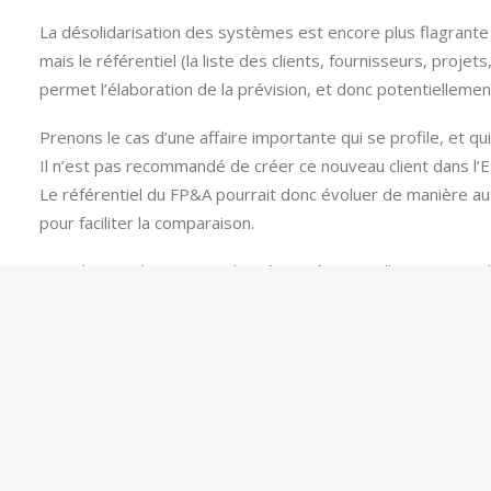
La désolidarisation des systèmes est encore plus flagrante 
mais le référentiel (la liste des clients, fournisseurs, pro
permet l’élaboration de la prévision, et donc potentiellemen
Prenons le cas d’une affaire importante qui se profile, et qu
Il n’est pas recommandé de créer ce nouveau client dans l’ERP
Le référentiel du FP&A pourrait donc évoluer de manière auton
pour faciliter la comparaison.
Dans le cas où certaines données prévisionnelles existent 
si c’est une intégration rare ou si cela exige de lourdes tra
an pour constituer le socle initial de la prévision de la mass
Enfin, qu’en est-il de l’envoi dans le système opérationnel 
effectuer des comparaisons en temps réel dans un ERP, d
Dans ce dernier cas, l’intégration permet de « boucler la b
l’acquisition d’
Adaptive Planning
, renforce régulièrement l’i