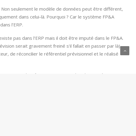
el. Non seulement le modèle de données peut être différent,
oriquement dans celui-là. Pourquoi ? Car le système FP&A
 dans l’ERP.
’existe pas dans l’ERP mais il doit être imputé dans le FP&A.
sion serait gravement freiné s’il fallait en passer par là).
r, de réconcilier le référentiel prévisionnel et le réalisé
n se posera la même question que dans la première partie :
que automatique ? Ainsi, une base RH chargée trois fois par
 que connecté au SIRH.
 utile de procéder à cette opération, par exemple, pour
rutement pour les nouveaux postes validés au budget.
en tâches opérationnels. C’est ainsi que Workday, depuis