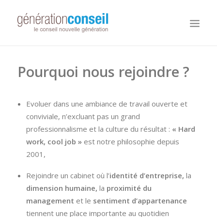
Pourquoi nous rejoindre ?
NOUS CONNAITRE
NOS MISSIONS
WORKDAY ADAPTIVE PLANNING
Evoluer dans une ambiance de travail ouverte et
conviviale, n’excluant pas un grand
NOTRE ÉQUIPE
professionnalisme et la culture du résultat :
« Hard
NOUS REJOINDRE
work, cool job »
est notre philosophie depuis
NOTRE BLOG
2001,
Rejoindre un cabinet où l’
identité d’entreprise,
la
dimension humaine,
la
proximité du
management
et le
sentiment d’appartenance
tiennent une place importante au quotidien