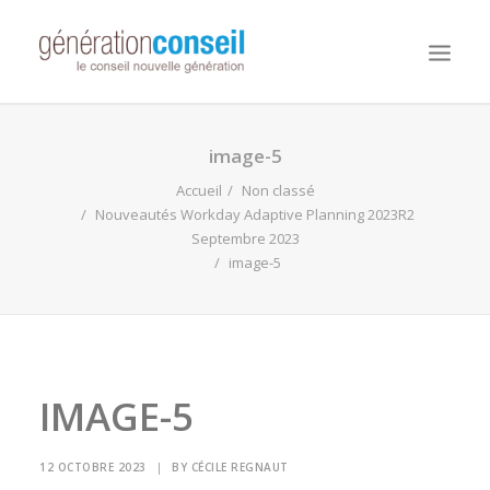
NOUS CONNAITRE
image-5
NOS MISSIONS
Accueil
Non classé
Nouveautés Workday Adaptive Planning 2023R2
WORKDAY ADAPTIVE PLANNING
Septembre 2023
image-5
NOTRE ÉQUIPE
NOUS REJOINDRE
NOTRE BLOG
IMAGE-5
12 OCTOBRE 2023
|
BY
CÉCILE REGNAUT