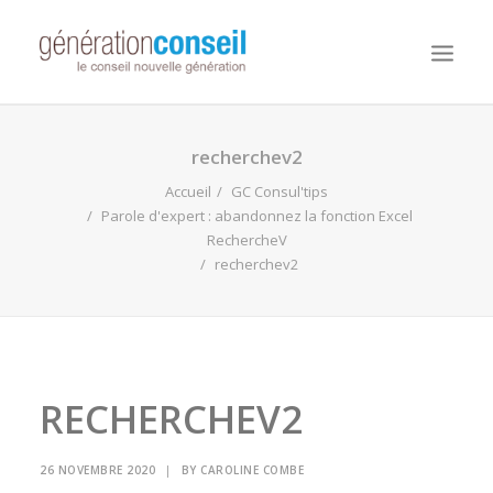
NOUS CONNAITRE
recherchev2
NOS MISSIONS
Accueil
GC Consul'tips
Parole d'expert : abandonnez la fonction Excel
WORKDAY ADAPTIVE PLANNING
RechercheV
recherchev2
NOTRE ÉQUIPE
NOUS REJOINDRE
NOTRE BLOG
RECHERCHEV2
26 NOVEMBRE 2020
|
BY
CAROLINE COMBE