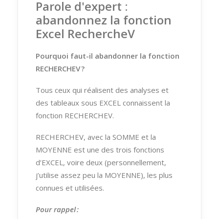
Parole d'expert :
abandonnez la fonction
Excel RechercheV
Pourquoi faut-il a
bandonne
r
la fonction
R
ECHERCHE
V
?
Tous
ceux qui réalisent des
analyse
s
et
de
s
tableau
x
sous EXCEL connaisse
nt
la
fonction RECHERCHE
V.
RECHERCHEV
, avec la S
OMME
et la
M
OYENNE
est un
e
des trois fonctions
d’EXCEL, voire deux
(personnellement,
j’utilise assez peu la MOYENNE)
, les plus
connues et utilisées.
Pour rappel :