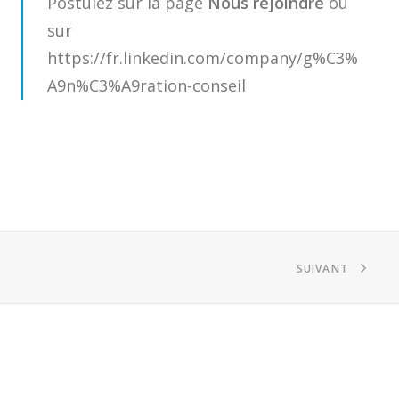
Postulez sur la page
Nous rejoindre
ou
sur
https://fr.linkedin.com/company/g%C3%
A9n%C3%A9ration-conseil
SUIVANT