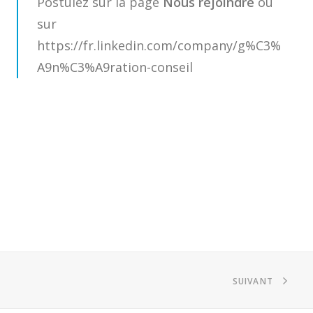
Postulez sur la page
Nous rejoindre
ou
sur
https://fr.linkedin.com/company/g%C3%
A9n%C3%A9ration-conseil
SUIVANT