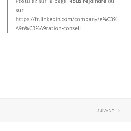
Postulez sur la page
Nous rejoindre
ou
sur
https://fr.linkedin.com/company/g%C3%
A9n%C3%A9ration-conseil
SUIVANT