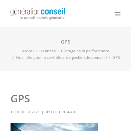
NOUS CONNAITRE
GPS
NOS MISSIONS
Accueil
Business
Pilotage de la performance
Quel rôle pour le contrôleur de gestion de demain ?
GPS
WORKDAY ADAPTIVE PLANNING
NOTRE ÉQUIPE
NOUS REJOINDRE
NOTRE BLOG
GPS
10 OCTOBRE 2022
|
BY
CÉCILE REGNAUT