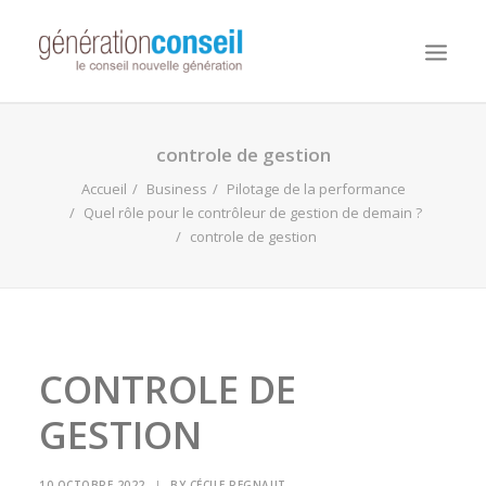
NOUS CONNAITRE
controle de gestion
NOS MISSIONS
Accueil
Business
Pilotage de la performance
Quel rôle pour le contrôleur de gestion de demain ?
WORKDAY ADAPTIVE PLANNING
controle de gestion
NOTRE ÉQUIPE
NOUS REJOINDRE
NOTRE BLOG
CONTROLE DE
GESTION
10 OCTOBRE 2022
|
BY
CÉCILE REGNAUT