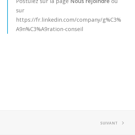
Postulez sur la page
Nous rejoindre
ou
sur
https://fr.linkedin.com/company/g%C3%
A9n%C3%A9ration-conseil
SUIVANT