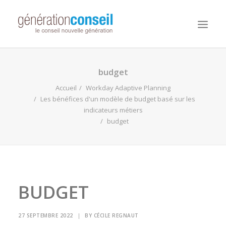
NOUS CONNAITRE
budget
NOS MISSIONS
Accueil
Workday Adaptive Planning
Les bénéfices d'un modèle de budget basé sur les
WORKDAY ADAPTIVE PLANNING
indicateurs métiers
budget
NOTRE ÉQUIPE
NOUS REJOINDRE
NOTRE BLOG
BUDGET
27 SEPTEMBRE 2022
|
BY
CÉCILE REGNAUT