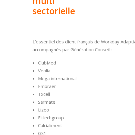
multi
sectorielle
L’essentiel des client français de Workday Adapti
accompagnés par Génération Conseil :
ClubMed
Veolia
Mega international
Embraer
Txcell
Sarmate
Lizeo
Elitechgroup
Calcialiment
GS1