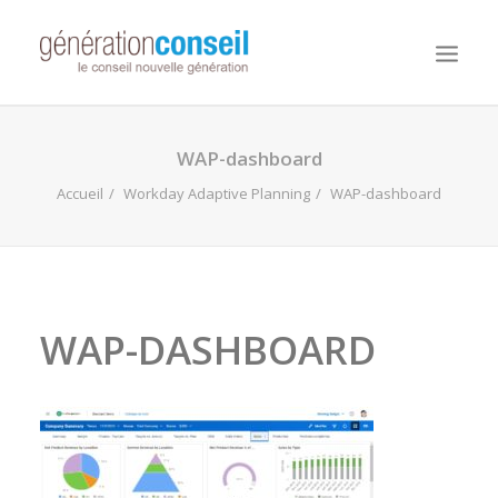
NOUS CONNAITRE
WAP-dashboard
NOS MISSIONS
Accueil
Workday Adaptive Planning
WAP-dashboard
WORKDAY ADAPTIVE PLANNING
NOTRE ÉQUIPE
NOUS REJOINDRE
WAP-DASHBOARD
NOTRE BLOG