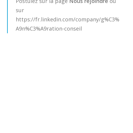
Postulez sur la page
Nous rejoindre
ou
sur
https://fr.linkedin.com/company/g%C3%
A9n%C3%A9ration-conseil