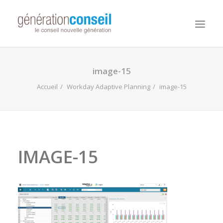
NOUS CONNAITRE
image-15
NOS MISSIONS
Accueil
Workday Adaptive Planning
image-15
WORKDAY ADAPTIVE PLANNING
NOTRE ÉQUIPE
NOUS REJOINDRE
IMAGE-15
NOTRE BLOG