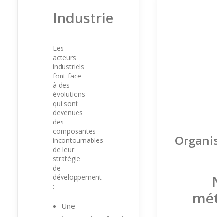
Industrie
Les
acteurs
industriels
font face
à des
évolutions
qui sont
devenues
des
composantes
Organi
incontournables
de leur
stratégie
de
développement
:
mét
Une