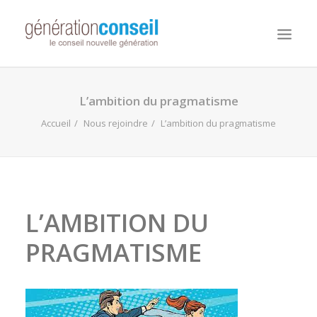
NOUS CONNAITRE
L’ambition du pragmatisme
NOS MISSIONS
Accueil
Nous rejoindre
L’ambition du pragmatisme
WORKDAY ADAPTIVE PLANNING
NOTRE ÉQUIPE
NOUS REJOINDRE
L’AMBITION DU
NOTRE BLOG
PRAGMATISME