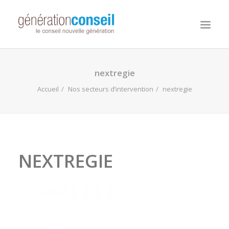
NOUS CONNAITRE
nextregie
NOS MISSIONS
Accueil
Nos secteurs d’intervention
nextregie
WORKDAY ADAPTIVE PLANNING
NOTRE ÉQUIPE
NOUS REJOINDRE
NEXTREGIE
NOTRE BLOG