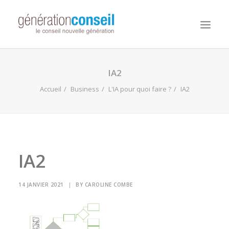
NOUS CONNAITRE
IA2
NOS MISSIONS
Accueil
Business
L'IA pour quoi faire ?
IA2
WORKDAY ADAPTIVE PLANNING
NOTRE ÉQUIPE
NOUS REJOINDRE
IA2
NOTRE BLOG
14 JANVIER 2021
|
BY
CAROLINE COMBE