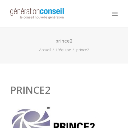
NOUS CONNAITRE
prince2
NOS MISSIONS
Accueil
L'équipe
prince2
WORKDAY ADAPTIVE PLANNING
NOTRE ÉQUIPE
NOUS REJOINDRE
PRINCE2
NOTRE BLOG