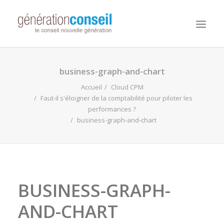
NOUS CONNAITRE
business-graph-and-chart
NOS MISSIONS
Accueil
Cloud CPM
Faut-il s'éloigner de la comptabilité pour piloter les
WORKDAY ADAPTIVE PLANNING
performances ?
business-graph-and-chart
NOTRE ÉQUIPE
NOUS REJOINDRE
NOTRE BLOG
BUSINESS-GRAPH-
AND-CHART