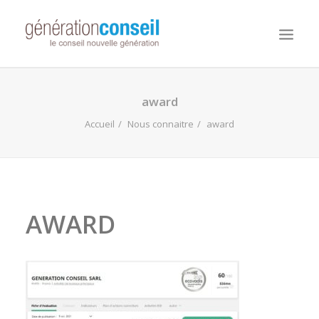
NOUS CONNAITRE
award
NOS MISSIONS
Accueil
Nous connaitre
award
WORKDAY ADAPTIVE PLANNING
NOTRE ÉQUIPE
NOUS REJOINDRE
AWARD
NOTRE BLOG