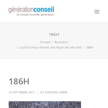
NOUS CONNAITRE
186H
NOS MISSIONS
Accueil
Business
La DGSI nous donne une leçon de sécurité
186H
WORKDAY ADAPTIVE PLANNING
NOTRE ÉQUIPE
NOUS REJOINDRE
NOTRE BLOG
186H
23 SEPTEMBRE 2017
|
BY
CAROLINE COMBE