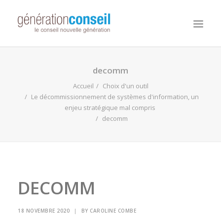
NOUS CONNAITRE
decomm
NOS MISSIONS
Accueil
Choix d'un outil
Le décommissionnement de systèmes d'information, un
WORKDAY ADAPTIVE PLANNING
enjeu stratégique mal compris
decomm
NOTRE ÉQUIPE
NOUS REJOINDRE
NOTRE BLOG
DECOMM
18 NOVEMBRE 2020
|
BY
CAROLINE COMBE