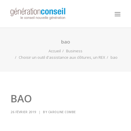
NOUS CONNAITRE
bao
NOS MISSIONS
Accueil
Business
Choisir un outil d'assistance aux clôtures, un REX
bao
WORKDAY ADAPTIVE PLANNING
NOTRE ÉQUIPE
NOUS REJOINDRE
NOTRE BLOG
BAO
26 FÉVRIER 2019
|
BY
CAROLINE COMBE