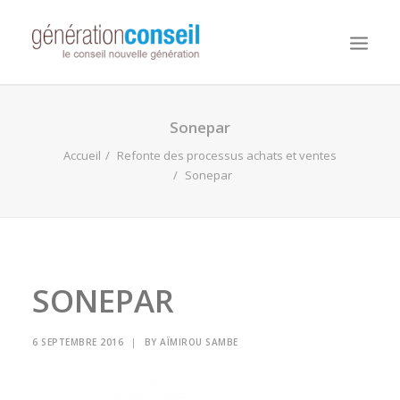
NOUS CONNAITRE
Sonepar
NOS MISSIONS
Accueil
Refonte des processus achats et ventes
Sonepar
WORKDAY ADAPTIVE PLANNING
NOTRE ÉQUIPE
NOUS REJOINDRE
NOTRE BLOG
SONEPAR
6 SEPTEMBRE 2016
|
BY
AÏMIROU SAMBE