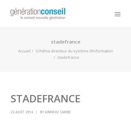
NOUS CONNAITRE
stadefrance
NOS MISSIONS
Accueil
Schéma directeur du système d’information
stadefrance
WORKDAY ADAPTIVE PLANNING
NOTRE ÉQUIPE
NOUS REJOINDRE
NOTRE BLOG
STADEFRANCE
22 AOÛT 2016
|
BY
AÏMIROU SAMBE