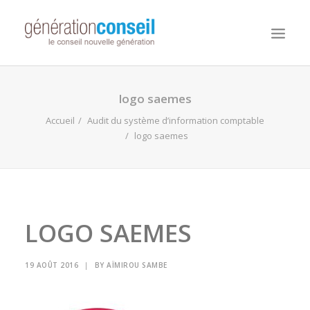
NOUS CONNAITRE
logo saemes
NOS MISSIONS
Accueil
Audit du système d’information comptable
logo saemes
WORKDAY ADAPTIVE PLANNING
NOTRE ÉQUIPE
NOUS REJOINDRE
NOTRE BLOG
LOGO SAEMES
19 AOÛT 2016
|
BY
AÏMIROU SAMBE