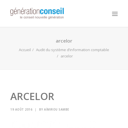
NOUS CONNAITRE
arcelor
NOS MISSIONS
Accueil
Audit du système d’information comptable
arcelor
WORKDAY ADAPTIVE PLANNING
NOTRE ÉQUIPE
NOUS REJOINDRE
NOTRE BLOG
ARCELOR
19 AOÛT 2016
|
BY
AÏMIROU SAMBE