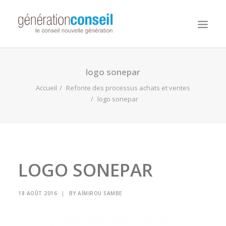
NOUS CONNAITRE
logo sonepar
NOS MISSIONS
Accueil
Refonte des processus achats et ventes
logo sonepar
WORKDAY ADAPTIVE PLANNING
NOTRE ÉQUIPE
NOUS REJOINDRE
NOTRE BLOG
LOGO SONEPAR
18 AOÛT 2016
|
BY
AÏMIROU SAMBE