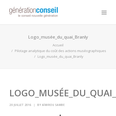
NOUS CONNAITRE
Logo_musée_du_quai_Branly
NOS MISSIONS
Accueil
Pilotage analytique du coût des actions muséographiques
WORKDAY ADAPTIVE PLANNING
Logo_musée_du_quai_Branly
NOTRE ÉQUIPE
NOUS REJOINDRE
NOTRE BLOG
LOGO_MUSÉE_DU_QUAI
20 JUILLET 2016
|
BY
AÏMIROU SAMBE