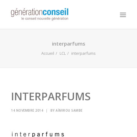
NOUS CONNAITRE
interparfums
NOS MISSIONS
Accueil
LCL
interparfums
WORKDAY ADAPTIVE PLANNING
NOTRE ÉQUIPE
NOUS REJOINDRE
INTERPARFUMS
NOTRE BLOG
14 NOVEMBRE 2014
|
BY
AÏMIROU SAMBE