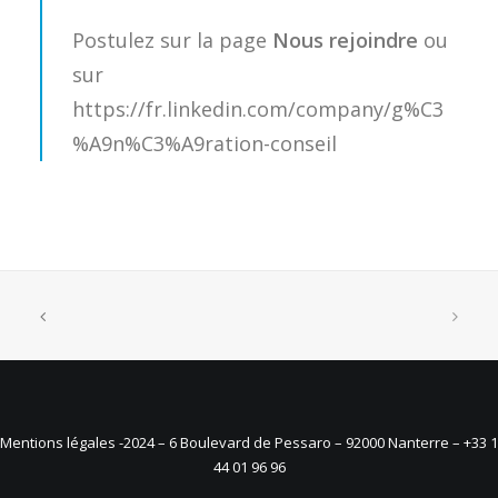
Postulez sur la page
Nous rejoindre
ou
sur
https://fr.linkedin.com/company/g%C3
%A9n%C3%A9ration-conseil
Mentions légales
-2024 – 6 Boulevard de Pessaro – 92000 Nanterre – +33 1
44 01 96 96