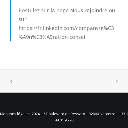
Postulez sur la page
Nous rejoindre
ou
sur
https://fr.linkedin.com/company/g%C3
%A9n%C3%A9ration-conseil
Mentions légales
-2024 – 6 Boulevard de Pessaro – 92000 Nanterre – +33 1
44 01 96 96