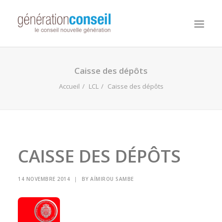
NOUS CONNAITRE
Caisse des dépôts
NOS MISSIONS
Accueil
LCL
Caisse des dépôts
WORKDAY ADAPTIVE PLANNING
NOTRE ÉQUIPE
NOUS REJOINDRE
CAISSE DES DÉPÔTS
NOTRE BLOG
14 NOVEMBRE 2014
|
BY
AÏMIROU SAMBE